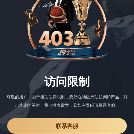
访问限制
尊敬的用户，由于相关法律限制，您所在地区无法访问J9产品，对
此造成的不便，我们深表歉意，您如有疑问请联系客服。
联系客服