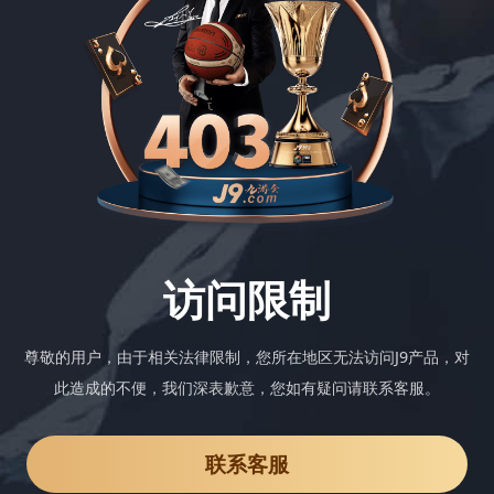
访问限制
尊敬的用户，由于相关法律限制，您所在地区无法访问J9产品，对
此造成的不便，我们深表歉意，您如有疑问请联系客服。
联系客服