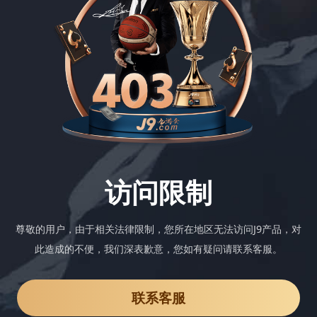
访问限制
尊敬的用户，由于相关法律限制，您所在地区无法访问J9产品，对
此造成的不便，我们深表歉意，您如有疑问请联系客服。
联系客服