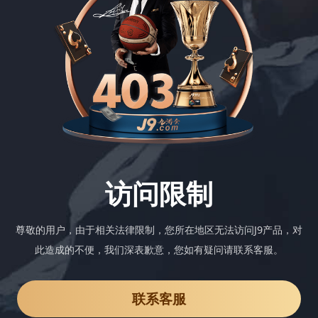
访问限制
尊敬的用户，由于相关法律限制，您所在地区无法访问J9产品，对
此造成的不便，我们深表歉意，您如有疑问请联系客服。
联系客服