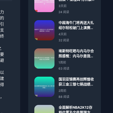
双响助葡萄牙 5-3 逆转
3天前
丹麦晋级四强
力
24 阅读
的
中超海牛门将再送大礼
引
绍尔轻松破门上演赛季
支
第二次失误
4天前
终
32 阅读
之
埃斯特旺晒与内马尔合
要
照感慨：内马尔是我最
避
大的足球榜样
1周前
63 阅读
以
建
国羽亚锦赛再创辉煌收
得
获三金三银七铜战绩喜
人
2周前
，
88 阅读
全面解析NBA2K12存
档位置及文件管理方法