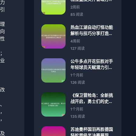
力
指南详细教程分享
2周前
引
85 阅读
理
热血江湖自动打怪功能
向
解析与技巧分享打造轻
性
松畅玩的江湖世界
4周前
127 阅读
；
业
公牛多点开花狂胜对手
年轻球员天赋潜力引关
注
1个月前
126 阅读
改
《保卫冒险岛：全新挑
战开启，勇士们的史诗
、
冒险之旅》
1个月前
，
135 阅读
，
苏迪曼杯国羽再胜德国
及
轻松晋级半决赛展现强