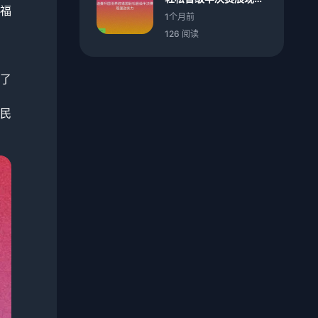
福
劲实力
1个月前
126 阅读
了
民