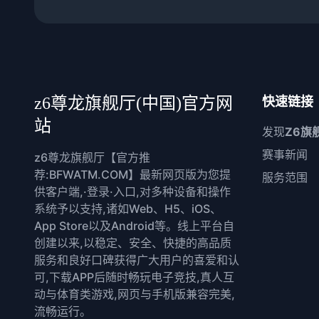
z6尊龙旗舰厅(中国)官方网
快速链接
站
发现
Z6旗
赛事新闻
z6尊龙旗舰厅【官方推
荐:BFWATM.COM】最新网页版为您提
服务范围
供客户端,·登录·入口,对多种设备和操作
系统予以支持,诸如Web、H5、iOS、
App Store以及Android等。线上平台自
创建以来,以稳定、安全、快捷的高品质
服务和良好口碑获得广大用户的喜爱和认
可,下载APP后随时畅玩电子竞技,真人互
动与体育类游戏,网页与手机版兼容完美,
流畅运行。