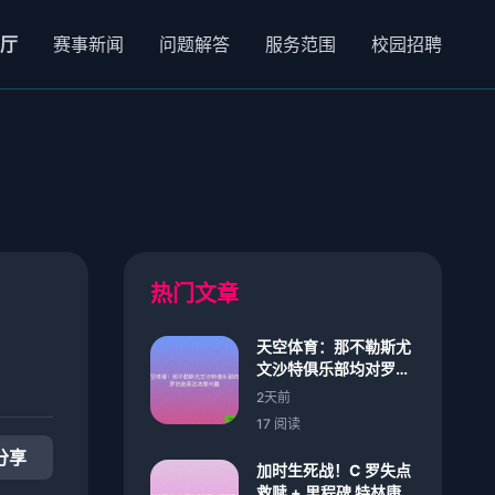
舰厅
赛事新闻
问题解答
服务范围
校园招聘
热门文章
天空体育：那不勒斯尤
文沙特俱乐部均对罗伯
逊表达浓厚兴趣
2天前
17 阅读
分享
加时生死战！C 罗失点
救赎 + 里程碑 特林康